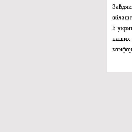
Завдяк
облашт
в укри
наших 
комфор